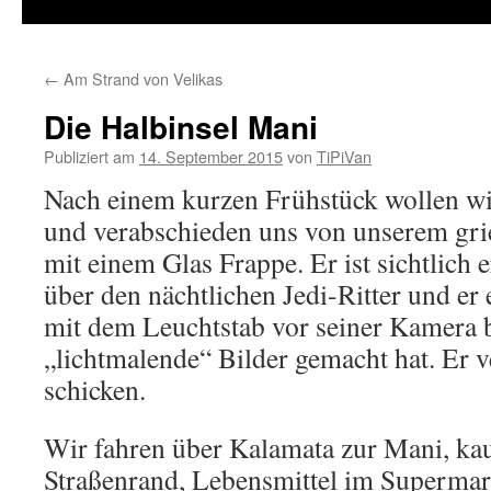
Inhalt
springen
←
Am Strand von Velikas
Die Halbinsel Mani
Publiziert am
14. September 2015
von
TiPiVan
Nach einem kurzen Frühstück wollen wi
und verabschieden uns von unserem gr
mit einem Glas Frappe. Er ist sichtlich 
über den nächtlichen Jedi-Ritter und er 
mit dem Leuchtstab vor seiner Kamera 
„lichtmalende“ Bilder gemacht hat. Er ve
schicken.
Wir fahren über Kalamata zur Mani, k
Straßenrand, Lebensmittel im Superma