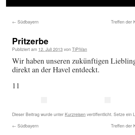
Inhalt
springen
←
Südbayern
Treffen der
Pritzerbe
Publiziert am
12. Juli 2013
von
TiPiVan
Wir haben unseren zukünftigen Lieblings
direkt an der Havel entdeckt.
11
Dieser Beitrag wurde unter
Kurzreisen
veröffentlicht. Setze ein
←
Südbayern
Treffen der