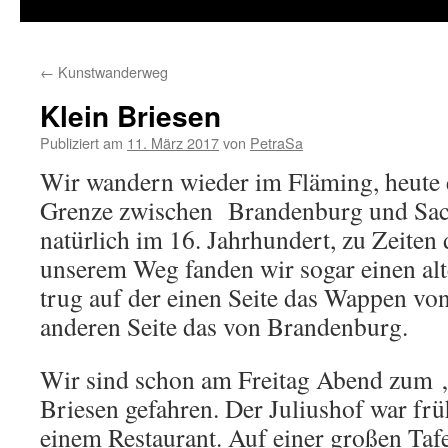
Inhalt
springen
←
Kunstwanderweg
Klein Briesen
Publiziert am
11. März 2017
von
PetraSa
Wir wandern wieder im Fläming, heute e
Grenze zwischen Brandenburg und Sach
natürlich im 16. Jahrhundert, zu Zeiten 
unserem Weg fanden wir sogar einen alt
trug auf der einen Seite das Wappen vo
anderen Seite das von Brandenburg.
Wir sind schon am Freitag Abend zum „
Briesen gefahren. Der Juliushof war frü
einem Restaurant. Auf einer großen Tafe